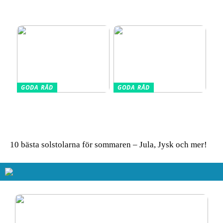
fotoutrustning – allt du
Barnkudde for Optimal
behöver veta
Søvn
GODA RÅD
GODA RÅD
Glasskivor som stänkskydd
Så får du in färg i hemmet
i köket – modern design
– enkla tips för ett livfullt
möter praktisk funktion
uttryck
10 bästa solstolarna för sommaren – Jula, Jysk och mer!