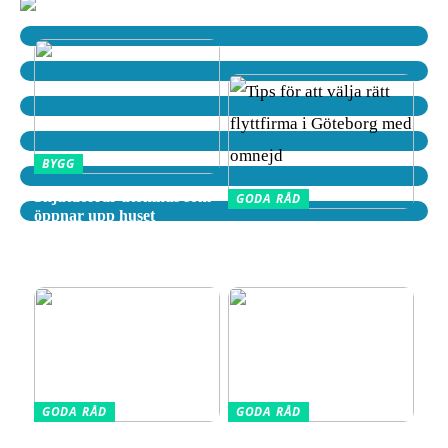
BYGG
Skjutdörrar utomhus som
GODA RÅD
öppnar upp huset
Tips för att välja rätt
flyttfirma i Göteborg med
omnejd
GODA RÅD
GODA RÅD
Din kompletta guide till
Vælg den Rigtige