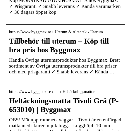
Köp MÖNSTRAD UTOMHUSMATTA hos Byggmax.
✓ Prisgaranti ✓ Snabb leverans ✓ Kända varumärken
✓ 30 dagars öppet köp.
http s://www.byggmax.se › Uterum & Altantak › Uterum
Tillbehör till uterum – Köp till
bra pris hos Byggmax
Handla Övriga uterumsprodukter hos Byggmax. Brett
sortiment av Övriga uterumsprodukter till bra priser
och med prisgaranti ✓ Snabb leverans ✓ Kända …
http s://www.byggmax.se › … › Heltäckningsmattor
Heltäckningsmatta Tivoli Grå (P-
653010) | Byggmax
OBS! Mät upp rummets väggar. · Tivoli är en enfärgad
matta med skuren mjuk lugg. · Lugghöjd: 10 mm ·