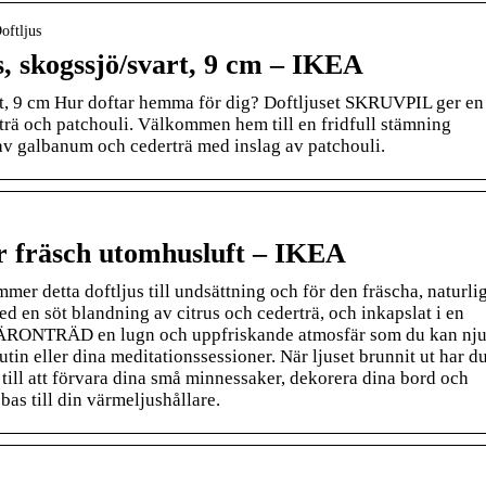
oftljus
, skogssjö/svart, 9 cm – IKEA
t, 9 cm Hur doftar hemma för dig? Doftljuset SKRUVPIL ger en
rä och patchouli. Välkommen hem till en fridfull stämning
av galbanum och cederträ med inslag av patchouli.
ar fräsch utomhusluft – IKEA
mer detta doftljus till undsättning och för den fräscha, naturli
ed en söt blandning av citrus och cederträ, och inkapslat i en
et PÄRONTRÄD en lugn och uppfriskande atmosfär som du kan nju
utin eller dina meditationssessioner. När ljuset brunnit ut har d
till att förvara dina små minnessaker, dekorera dina bord och
bas till din värmeljushållare.