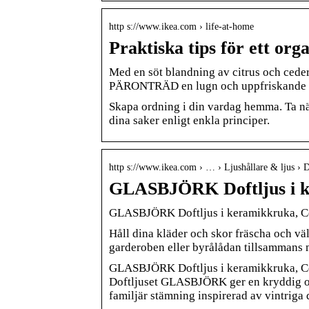
http s://www.ikea.com › life-at-home
Praktiska tips för ett or
Med en söt blandning av citrus och cedertr
PÄRONTRÄD en lugn och uppfriskande 
Skapa ordning i din vardag hemma. Ta nä
dina saker enligt enkla principer.
http s://www.ikea.com › … › Ljushållare & ljus › D
GLASBJÖRK Doftljus i k
GLASBJÖRK Doftljus i keramikkruka, Ced
Håll dina kläder och skor fräscha och vä
garderoben eller byrålådan tillsammans
GLASBJÖRK Doftljus i keramikkruka, Ced
Doftljuset GLASBJÖRK ger en kryddig oc
familjär stämning inspirerad av vintriga 