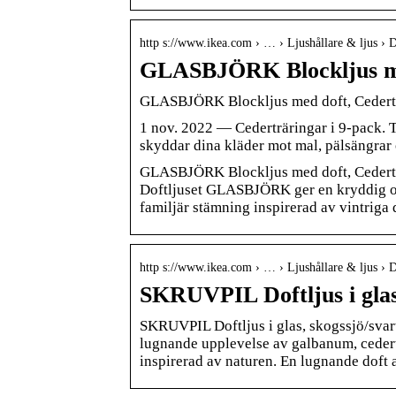
http s://www.ikea.com › … › Ljushållare & ljus › D
GLASBJÖRK Blockljus me
GLASBJÖRK Blockljus med doft, Cederträ
1 nov. 2022 — Cederträringar i 9-pack. T
skyddar dina kläder mot mal, pälsängra
GLASBJÖRK Blockljus med doft, Cederträd
Doftljuset GLASBJÖRK ger en kryddig oc
familjär stämning inspirerad av vintriga 
http s://www.ikea.com › … › Ljushållare & ljus › D
SKRUVPIL Doftljus i glas
SKRUVPIL Doftljus i glas, skogssjö/svar
lugnande upplevelse av galbanum, cedert
inspirerad av naturen. En lugnande doft 