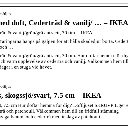
oftljus
d doft, Cederträd & vanilj/ … – IKE
d & vanilj/grön/grå antracit, 30 tim. – IKEA
räringarna hängs på galgen för att hålla skadedjur borta. Ceder
r och …
 & vanilj/grön/grå antracit, 30 tim. Hur doftar hemma för di
h varm upplevelse av cederträ och vanilj. Välkommen hem til
dagar i en stuga vid havet.
oftljus
, skogssjö/svart, 7.5 cm – IKEA
t, 7.5 cm Hur doftar hemma för dig? Doftljuset SKRUVPIL ger 
rä och patchouli. Välkommen hem till en fridfull stämning
av galbanum och cederträ med inslag av patchouli.