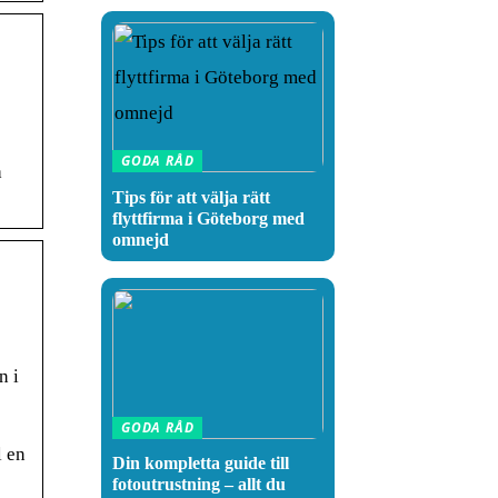
GODA RÅD
a
Tips för att välja rätt
flyttfirma i Göteborg med
omnejd
n i
GODA RÅD
l en
Din kompletta guide till
fotoutrustning – allt du