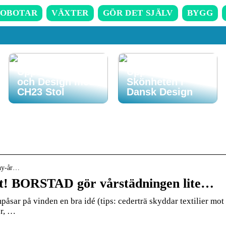
OBOTAR
VÄXTER
GÖR DET SJÄLV
BYGG
Upplev Komfort
Upptäck
och Design med
Skönheten i
CH23 Stol
Dansk Design
 ny-år…
art! BORSTAD gör vårstädningen lite…
sar på vinden en bra idé (tips: cederträ skyddar textilier mot
er, …