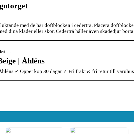
igntorget
lluktande med de här doftblocken i cederträ. Placera doftblocke
ed dina kläder eller skor. Cederträ håller även skadedjur borta
edertr…
Beige | Åhléns
Åhléns ✓ Öppet köp 30 dagar ✓ Fri frakt & fri retur till varuhus