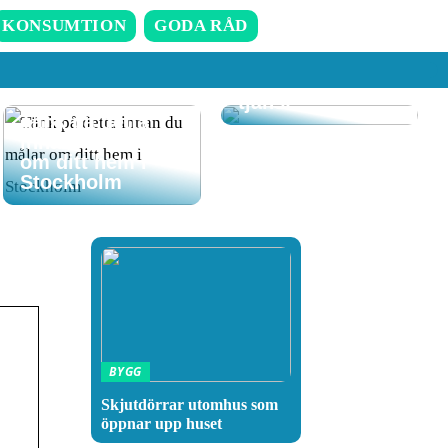
Att komma hem
till ett rent hem
KONSUMTION
GODA RÅD
där RUT-
avdraget gör det
även till en billig
tjänst
Tänk på detta
innan du målar
om ditt hem i
Stockholm
BYGG
Skjutdörrar utomhus som
öppnar upp huset