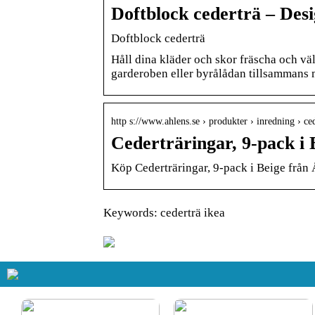
Doftblock cederträ – Des
Doftblock cederträ
Håll dina kläder och skor fräscha och vä
garderoben eller byrålådan tillsammans m
http s://www.ahlens.se › produkter › inredning › c
Cederträringar, 9-pack i 
Köp Cederträringar, 9-pack i Beige från 
Keywords: cederträ ikea
Så får du in färg