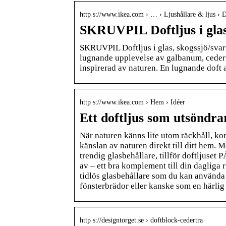
http s://www.ikea.com › … › Ljushållare & ljus › D
SKRUVPIL Doftljus i glas
SKRUVPIL Doftljus i glas, skogssjö/svar
lugnande upplevelse av galbanum, cedert
inspirerad av naturen. En lugnande doft 
http s://www.ikea.com › Hem › Idéer
Ett doftljus som utsöndr
När naturen känns lite utom räckhåll, kom
känslan av naturen direkt till ditt hem. M
trendig glasbehållare, tillför doftljus
av – ett bra komplement till din dagliga r
tidlös glasbehållare som du kan använda 
fönsterbrädor eller kanske som en härlig 
http s://designtorget.se › doftblock-cedertra