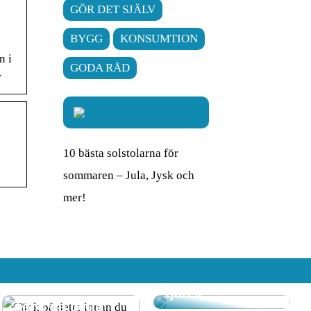
GÖR DET SJÄLV
BYGG
KONSUMTION
n i
GODA RÅD
.
10 bästa solstolarna för
sommaren – Jula, Jysk och
mer!
Att komma hem
till ett rent hem
där RUT-
avdraget gör det
även till en billig
tjänst
Tänk på detta