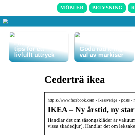
MÖBLER
BELYSNING
R
Så får du in färg
i hemmet – enkla
tips för ett
Goda råd kring
livfullt uttryck
val av markiser
Cederträ ikea
http s://www.facebook.com › ikeasverige › posts ›
IKEA – Ny årstid, ny st
Handlar det om säsongskläder är vakuumpå
vissa skadedjur). Handlar det om leksak