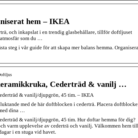
ganiserat hem – IKEA
ä, och inkapslat i en trendig glasbehållare, tillför doftljuset
atmosfär som du …
sta steg i vår guide för att skapa mer balans hemma. Organiser
oftljus
eramikkruka, Cederträd & vanilj …
erträd & vanilj/djupgrön, 45 tim. – IKEA
lluktande med de här doftblocken i cederträ. Placera doftblocke
 med dina …
erträd & vanilj/djupgrön, 45 tim. Hur doftar hemma för dig?
h varm upplevelse av cederträ och vanilj. Välkommen hem til
dagar i en stuga vid havet.