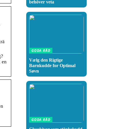
behöver veta
A
trä
GODA RÅD
g?
Vælg den Rigtige
l en
Barnkudde for Optimal
Søvn
en
GODA RÅD