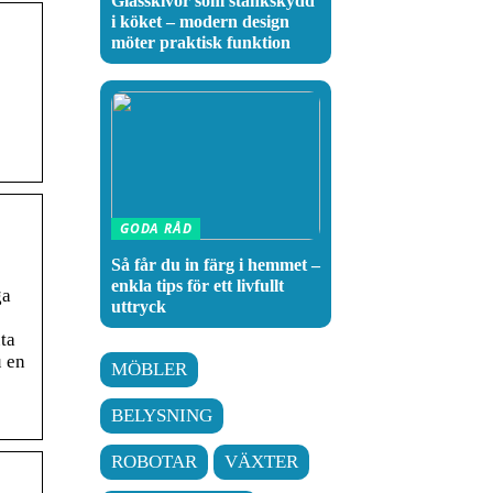
Glasskivor som stänkskydd
i köket – modern design
möter praktisk funktion
GODA RÅD
Så får du in färg i hemmet –
enkla tips för ett livfullt
ga
uttryck
ta
u en
MÖBLER
BELYSNING
ROBOTAR
VÄXTER