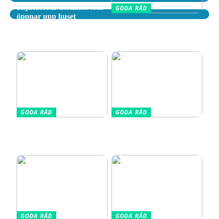
Skjutdörrar utomhus som
GODA RÅD
öppnar upp huset
Tips för att välja rätt
flyttfirma i Göteborg med
omnejd
GODA RÅD
GODA RÅD
Din kompletta guide till
Vælg den Rigtige
fotoutrustning – allt du
Barnkudde for Optimal
behöver veta
Søvn
GODA RÅD
GODA RÅD