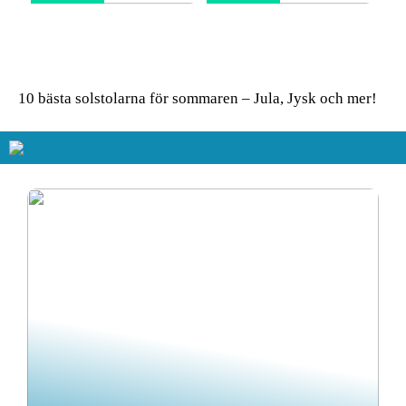
Glasskivor som stänkskydd
Så får du in färg i hemmet
i köket – modern design
– enkla tips för ett livfullt
möter praktisk funktion
uttryck
10 bästa solstolarna för sommaren – Jula, Jysk och mer!