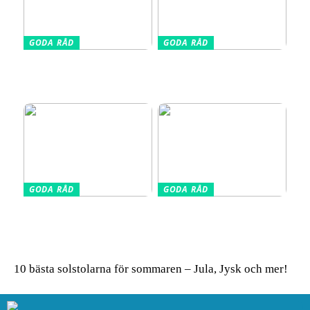
GODA RÅD
GODA RÅD
Din kompletta guide till
Vælg den Rigtige
fotoutrustning – allt du
Barnkudde for Optimal
behöver veta
Søvn
GODA RÅD
GODA RÅD
Glasskivor som stänkskydd
Så får du in färg i hemmet
i köket – modern design
– enkla tips för ett livfullt
möter praktisk funktion
uttryck
10 bästa solstolarna för sommaren – Jula, Jysk och mer!