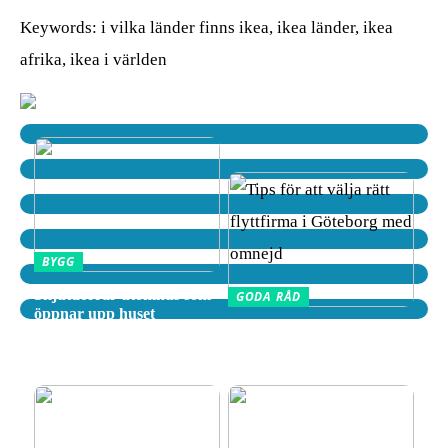
Keywords: i vilka länder finns ikea, ikea länder, ikea
afrika, ikea i världen
BYGG
Skjutdörrar utomhus som
GODA RÅD
öppnar upp huset
Tips för att välja rätt
flyttfirma i Göteborg med
omnejd