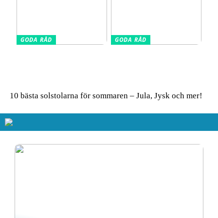
GODA RÅD
GODA RÅD
Glasskivor som stänkskydd
Så får du in färg i hemmet
i köket – modern design
– enkla tips för ett livfullt
möter praktisk funktion
uttryck
10 bästa solstolarna för sommaren – Jula, Jysk och mer!