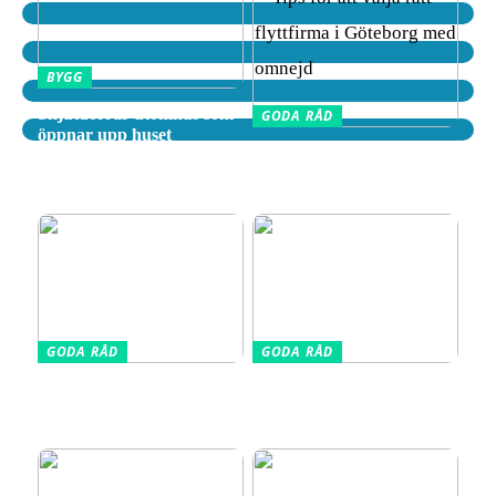
BYGG
Skjutdörrar utomhus som
GODA RÅD
öppnar upp huset
Tips för att välja rätt
flyttfirma i Göteborg med
omnejd
GODA RÅD
GODA RÅD
Din kompletta guide till
Vælg den Rigtige
fotoutrustning – allt du
Barnkudde for Optimal
behöver veta
Søvn