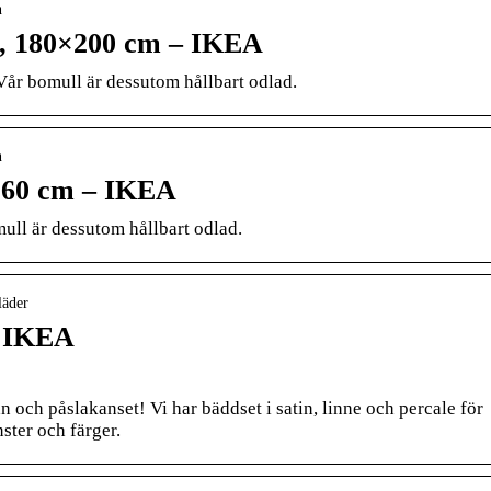
n
t, 180×200 cm – IKEA
år bomull är dessutom hållbart odlad.
n
260 cm – IKEA
ll är dessutom hållbart odlad.
läder
– IKEA
 och påslakanset! Vi har bäddset i satin, linne och percale för
ster och färger.