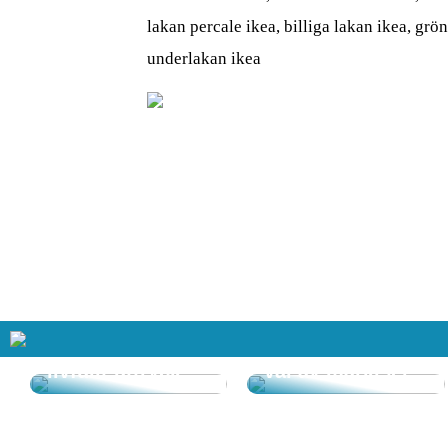
lakan percale ikea, billiga lakan ikea, grö
underlakan ikea
Så får du in färg
i hemmet – enkla
tips för ett
Goda råd kring
livfullt uttryck
val av markiser