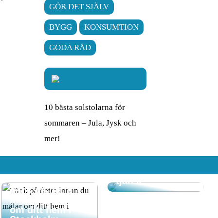
GÖR DET SJÄLV
BYGG
KONSUMTION
GODA RÅD
10 bästa solstolarna för
sommaren – Jula, Jysk och
Att komma hem
mer!
till ett rent hem
där RUT-
avdraget gör det
även till en billig
tjänst
Tänk på detta
innan du målar
om ditt hem i