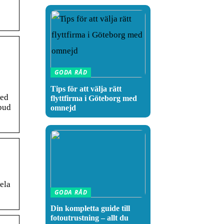
GODA RÅD
Tips för att välja rätt
med
flyttfirma i Göteborg med
tbud
omnejd
ela
GODA RÅD
Din kompletta guide till
fotoutrustning – allt du