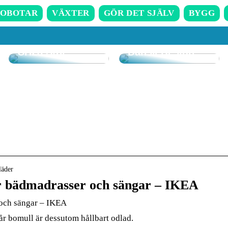
OBOTAR
VÄXTER
GÖR DET SJÄLV
BYGG
Upplev Komfort
Upptäck
och Design med
Skönheten i
CH23 Stol
Dansk Design
läder
r bädmadrasser och sängar – IKEA
 och sängar – IKEA
r bomull är dessutom hållbart odlad.