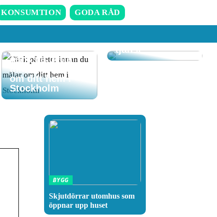
Att komma hem
till ett rent hem
KONSUMTION
GODA RÅD
där RUT-
avdraget gör det
även till en billig
tjänst
Tänk på detta
innan du målar
om ditt hem i
Stockholm
BYGG
Skjutdörrar utomhus som
öppnar upp huset