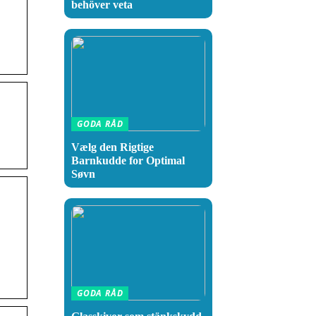
behöver veta
GODA RÅD
Vælg den Rigtige
Barnkudde for Optimal
Søvn
GODA RÅD