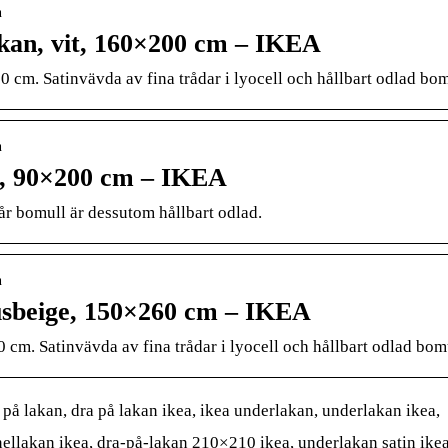
n
n, vit, 160×200 cm – IKEA
m. Satinvävda av fina trådar i lyocell och hållbart odlad bom
n
t, 90×200 cm – IKEA
r bomull är dessutom hållbart odlad.
n
beige, 150×260 cm – IKEA
. Satinvävda av fina trådar i lyocell och hållbart odlad bomu
 på lakan, dra på lakan ikea, ikea underlakan, underlakan ikea,
nellakan ikea, dra-på-lakan 210×210 ikea, underlakan satin ikea