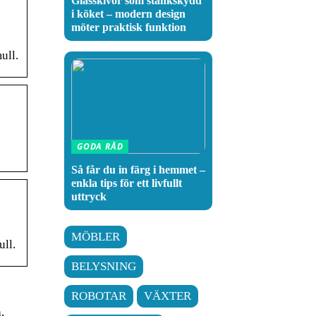
Glasskivor som stänkskydd
i köket – modern design
möter praktisk funktion
ull.
GODA RÅD
Så får du in färg i hemmet –
enkla tips för ett livfullt
uttryck
MÖBLER
ll.
BELYSNING
ROBOTAR
VÄXTER
,