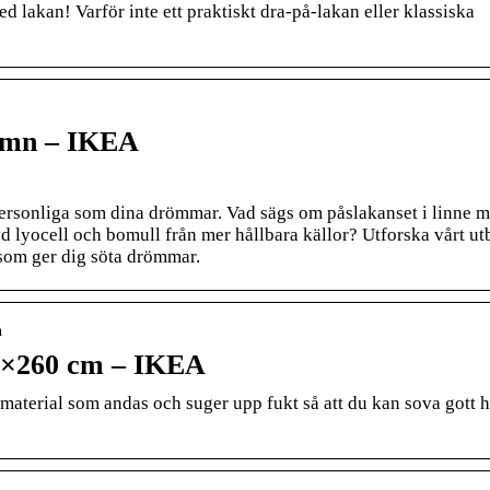
 lakan! Varför inte ett praktiskt dra-på-lakan eller klassiska
sömn – IKEA
personliga som dina drömmar. Vad sägs om påslakanset i linne 
ävd lyocell och bomull från mer hållbara källor? Utforska vårt u
 som ger dig söta drömmar.
n
0×260 cm – IKEA
terial som andas och suger upp fukt så att du kan sova gott h