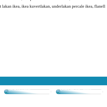
nt lakan ikea, ikea kuvertlakan, underlakan percale ikea, flanell
Upplev Komfort
Upptäck
och Design med
Skönheten i
CH23 Stol
Dansk Design