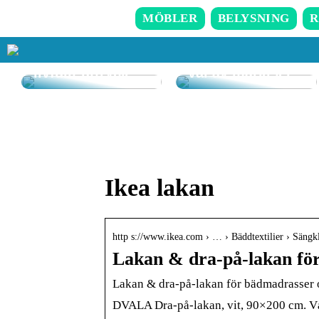
MÖBLER
BELYSNING
R
Så får du in färg
i hemmet – enkla
tips för ett
Goda råd kring
livfullt uttryck
val av markiser
Ikea lakan
http s://www.ikea.com › … › Bäddtextilier › Sängk
Lakan & dra-på-lakan fö
Lakan & dra-på-lakan för bädmadrasser
DVALA Dra-på-lakan, vit, 90×200 cm. Vå