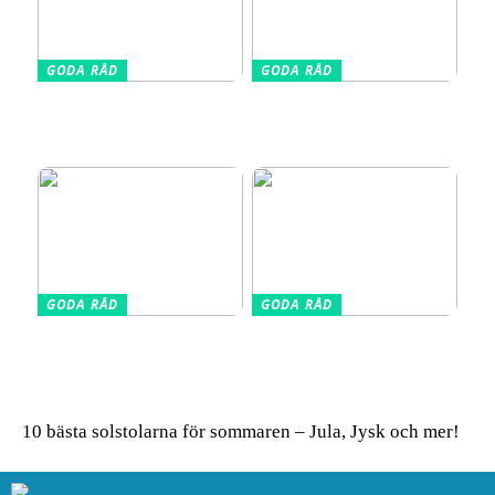
GODA RÅD
GODA RÅD
Din kompletta guide till
Vælg den Rigtige
fotoutrustning – allt du
Barnkudde for Optimal
behöver veta
Søvn
GODA RÅD
GODA RÅD
Glasskivor som stänkskydd
Så får du in färg i hemmet
i köket – modern design
– enkla tips för ett livfullt
möter praktisk funktion
uttryck
10 bästa solstolarna för sommaren – Jula, Jysk och mer!