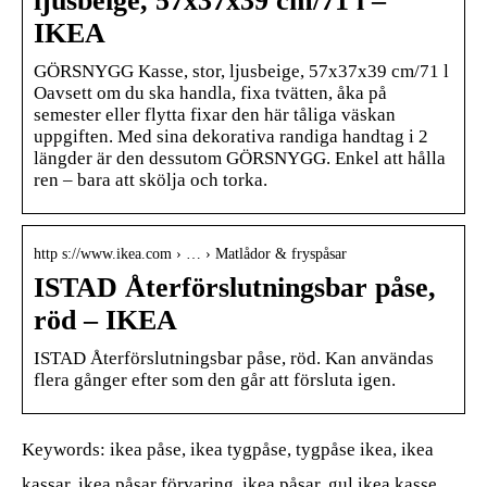
ljusbeige, 57x37x39 cm/71 l –
IKEA
GÖRSNYGG Kasse, stor, ljusbeige, 57x37x39 cm/71 l
Oavsett om du ska handla, fixa tvätten, åka på
semester eller flytta fixar den här tåliga väskan
uppgiften. Med sina dekorativa randiga handtag i 2
längder är den dessutom GÖRSNYGG. Enkel att hålla
ren – bara att skölja och torka.
http s://www.ikea.com › … › Matlådor & fryspåsar
ISTAD Återförslutningsbar påse,
röd – IKEA
ISTAD Återförslutningsbar påse, röd. Kan användas
flera gånger efter som den går att försluta igen.
Keywords: ikea påse, ikea tygpåse, tygpåse ikea, ikea
kassar, ikea påsar förvaring, ikea påsar, gul ikea kasse,