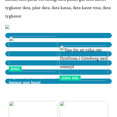
tygkasse ikea, påse ikea, ikea kassa, ikea kasse rosa, ikea
tygkasse
BYGG
Skjutdörrar utomhus som
GODA RÅD
öppnar upp huset
Tips för att välja rätt
flyttfirma i Göteborg med
omnejd