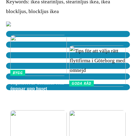
Keywords: ikea stearinljus, stearinljus ikea, ikea
blockljus, blockljus ikea
BYGG
Skjutdörrar utomhus som
GODA RÅD
öppnar upp huset
Tips för att välja rätt
flyttfirma i Göteborg med
omnejd