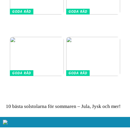
GODA RÅD
GODA RÅD
Din kompletta guide till
Vælg den Rigtige
fotoutrustning – allt du
Barnkudde for Optimal
behöver veta
Søvn
GODA RÅD
GODA RÅD
Glasskivor som stänkskydd
Så får du in färg i hemmet
i köket – modern design
– enkla tips för ett livfullt
möter praktisk funktion
uttryck
10 bästa solstolarna för sommaren – Jula, Jysk och mer!