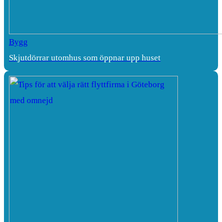
Bygg
Skjutdörrar utomhus som öppnar upp huset