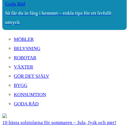
Goda Råd
Så får du in färg i hemmet – enkla tips för ett livfullt
uttryck
MÖBLER
BELYSNING
ROBOTAR
VÄXTER
GÖR DET SJÄLV
BYGG
KONSUMTION
GODA RÅD
10 bästa solstolarna för sommaren – Jula, Jysk och mer!