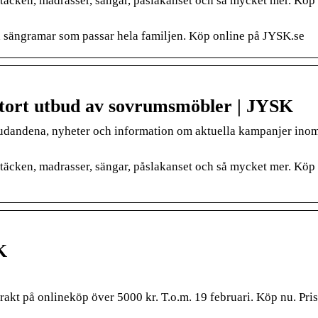
, täcken, madrasser, sängar, påslakanset och så mycket mer. Köp
 sängramar som passar hela familjen. Köp online på JYSK.se
ort utbud av sovrumsmöbler | JYSK
bjudandena, nyheter och information om aktuella kampanjer ino
, täcken, madrasser, sängar, påslakanset och så mycket mer. Köp
K
akt på onlineköp över 5000 kr. T.o.m. 19 februari. Köp nu. Pris