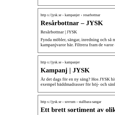
http s://jysk.se › kampanjer › resarbottnar
Resårbottnar – JYSK
Resårbottnar | JYSK
Fynda möbler, sängar, inredning och så m
kampanjvaror här. Filtrera fram de varor
http s://jysk.se › kampanjer
Kampanj | JYSK
Är det dags för en ny säng? Hos JYSK hitta
exempel bäddmadrasser för höj- och sä
http s://jysk.se › sovrum › stallbara-sangar
Ett brett sortiment av oli