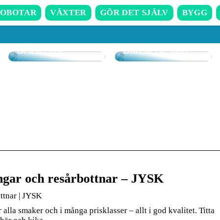
OBOTAR
VÄXTER
GÖR DET SJÄLV
BYGG
Upplev Komfort
Upptäck
och Design med
Skönheten i
CH23 Stol
Dansk Design
ngar och resårbottnar – JYSK
ttnar | JYSK
alla smaker och i många prisklasser – allt i god kvalitet. Titta