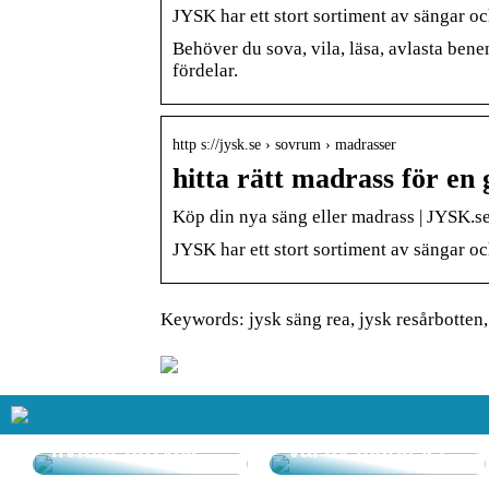
JYSK har ett stort sortiment av sängar o
Behöver du sova, vila, läsa, avlasta benen
fördelar.
http s://jysk.se › sovrum › madrasser
hitta rätt madrass för en
Köp din nya säng eller madrass | JYSK.s
JYSK har ett stort sortiment av sängar o
Keywords: jysk säng rea, jysk resårbotten,
Så får du in färg
i hemmet – enkla
tips för ett
Goda råd kring
livfullt uttryck
val av markiser