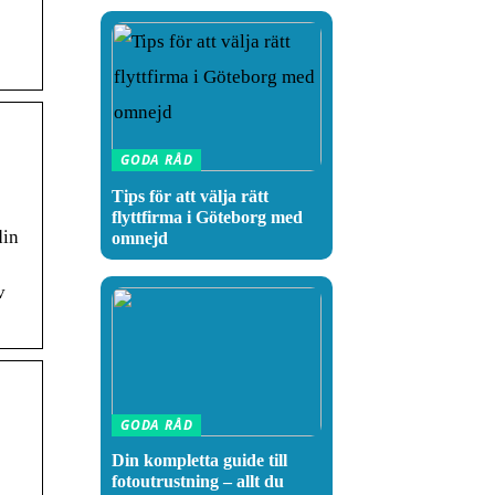
GODA RÅD
Tips för att välja rätt
flyttfirma i Göteborg med
din
omnejd
v
GODA RÅD
Din kompletta guide till
fotoutrustning – allt du