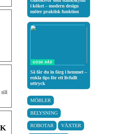
Glasskivor som stänkskydd
i köket – modern design
möter praktisk funktion
GODA RÅD
Så får du in färg i hemmet –
enkla tips för ett livfullt
uttryck
till
MÖBLER
BELYSNING
ROBOTAR
VÄXTER
SK