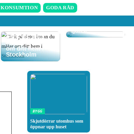
Att komma hem
till ett rent hem
KONSUMTION
GODA RÅD
där RUT-
avdraget gör det
även till en billig
tjänst
Tänk på detta
innan du målar
om ditt hem i
Stockholm
BYGG
Skjutdörrar utomhus som
öppnar upp huset