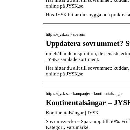
Här hittar du allt till sovrummet: kuddar
online på JYSK,se.
Hos JYSK hittar du snygga och praktiska
http s://jysk.se › sovrum
Uppdatera sovrummet? St
innehållande inspiration, de senaste er
JYSKs samlade sortiment.
Här hittar du allt till sovrummet: kuddar
online på JYSK,se
http s://jysk.se › kampanjer › kontinentalsangar
Kontinentalsängar – JYS
Kontinentalsängar | JYSK
Sovrumsvecka – Spara upp till 50%. Fri fr
Kategori. Varumärke.