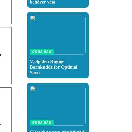
behöver veta
GODA RÅD
m
Vælg den Rigtige
Barnkudde for Optimal
Søvn
GODA RÅD
.