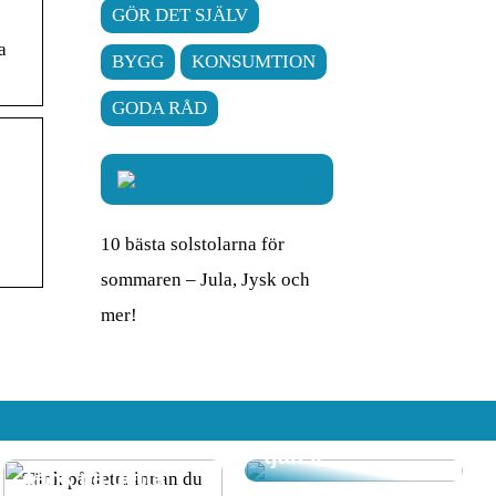
GÖR DET SJÄLV
a
BYGG
KONSUMTION
GODA RÅD
10 bästa solstolarna för
sommaren – Jula, Jysk och
mer!
Att komma hem
till ett rent hem
där RUT-
avdraget gör det
även till en billig
tjänst
Tänk på detta