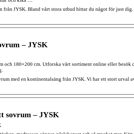
 här och kika …
 från JYSK. Bland vårt stora utbud hittar du något för just dig.
 sovrum – JYSK
m och 180×200 cm. Utforska vårt sortiment online eller besök 
g.
ovrum med en kontinentalsäng från JYSK. Vi har ett stort urval a
tt sovrum – JYSK
K