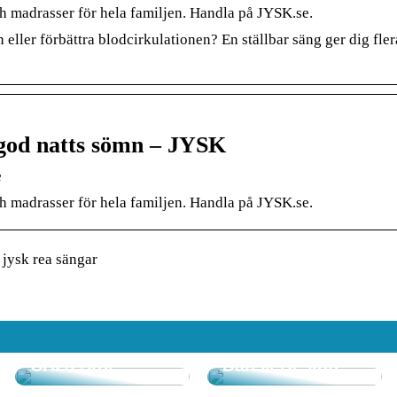
ch madrasser för hela familjen. Handla på JYSK.se.
 eller förbättra blodcirkulationen? En ställbar säng ger dig fler
 god natts sömn – JYSK
e
ch madrasser för hela familjen. Handla på JYSK.se.
 jysk rea sängar
Upplev Komfort
Upptäck
och Design med
Skönheten i
CH23 Stol
Dansk Design