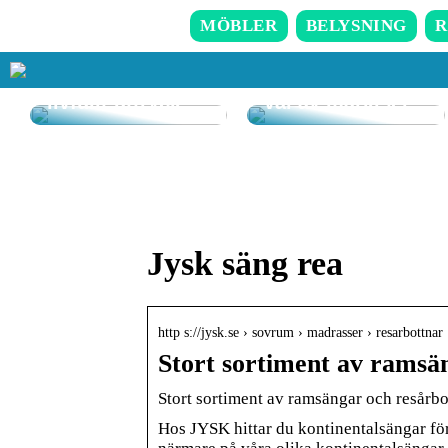
MÖBLER
BELYSNING
R
Så får du in färg
i hemmet – enkla
tips för ett
Goda råd kring
livfullt uttryck
val av markiser
Jysk säng rea
http s://jysk.se › sovrum › madrasser › resarbottnar
Stort sortiment av ramsä
Stort sortiment av ramsängar och resårbo
Hos JYSK hittar du kontinentalsängar för 