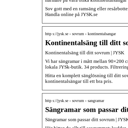
närmare på våra olika kontinentalsängar
Sov gott med en ramsäng eller resårbotten
Handla online på JYSK.se
http s://jysk.se › sovrum › kontinentalsangar
Kontinentalsäng till ditt
Kontinentalsäng till ditt sovrum | JYSK
Vi har sängramar i mått mellan 90×200 c
lokala JYSk-butik. 34 products. Filtrerin
Hitta en komplett sänglösning till ditt s
kontinentalsängar till ett bra pris.
http s://jysk.se › sovrum › sangramar
Sängramar som passar di
Sängramar som passar ditt sovrum | JYS