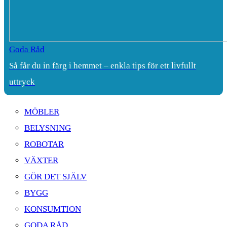
Goda Råd
Så får du in färg i hemmet – enkla tips för ett livfullt
uttryck
MÖBLER
BELYSNING
ROBOTAR
VÄXTER
GÖR DET SJÄLV
BYGG
KONSUMTION
GODA RÅD