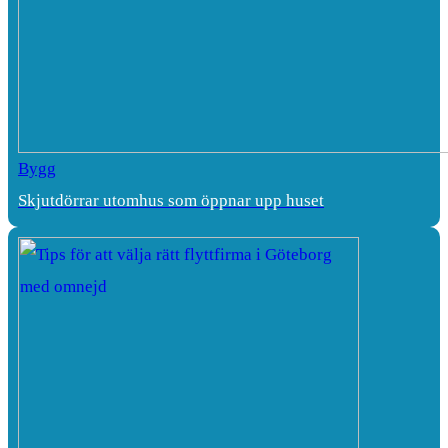
Bygg
Skjutdörrar utomhus som öppnar upp huset