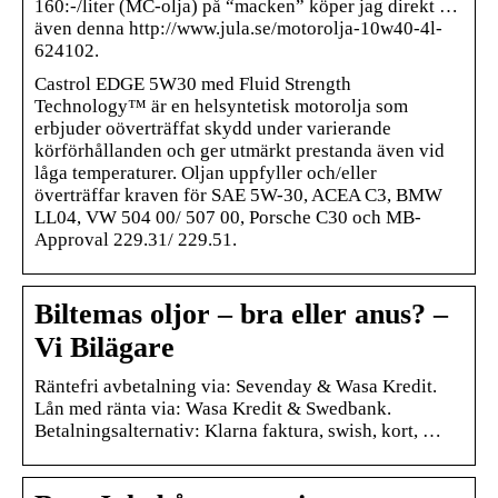
160:-/liter (MC-olja) på “macken” köper jag direkt …
även denna http://www.jula.se/motorolja-10w40-4l-
624102.
Castrol EDGE 5W30 med Fluid Strength
Technology™ är en helsyntetisk motorolja som
erbjuder oöverträffat skydd under varierande
körförhållanden och ger utmärkt prestanda även vid
låga temperaturer. Oljan uppfyller och/eller
överträffar kraven för SAE 5W-30, ACEA C3, BMW
LL04, VW 504 00/ 507 00, Porsche C30 och MB-
Approval 229.31/ 229.51.
Biltemas oljor – bra eller anus? –
Vi Bilägare
Räntefri avbetalning via: Sevenday & Wasa Kredit.
Lån med ränta via: Wasa Kredit & Swedbank.
Betalningsalternativ: Klarna faktura, swish, kort, …