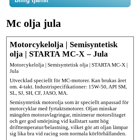
billig tjänst
Mc olja jula
Motorcykelolja | Semisyntetisk
olja | STARTA MC-X – Jula
Motorcykelolja | Semisyntetisk olja | STARTA MC-X |
Jula
Utvecklad speciellt för MC-motorer. Kan brukas året
om. 4-takt. Industrispecifikationer: 15W-50, API SM,
SL, SJ, SH, CF, JASO, MA.
Semisyntetisk motorolja som är speciellt anpassad för
motorcyklar med fyrtaktsmotorer. Oljan minskar
mängden motoravlagringar, minimerar motorslitaget
och ger god smörjning vid kallstart samt hög
drifttemperatur/belastning, vilket gör att oljan lämpar
sig lika bra vid racing som normala körförhållanden.