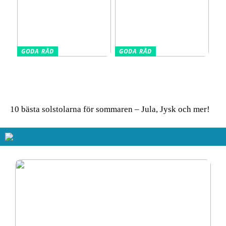
GODA RÅD
GODA RÅD
Glasskivor som stänkskydd
Så får du in färg i hemmet
i köket – modern design
– enkla tips för ett livfullt
möter praktisk funktion
uttryck
10 bästa solstolarna för sommaren – Jula, Jysk och mer!