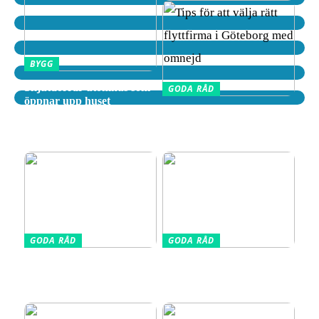
BYGG
Skjutdörrar utomhus som
GODA RÅD
öppnar upp huset
Tips för att välja rätt
flyttfirma i Göteborg med
omnejd
GODA RÅD
GODA RÅD
Din kompletta guide till
Vælg den Rigtige
fotoutrustning – allt du
Barnkudde for Optimal
behöver veta
Søvn