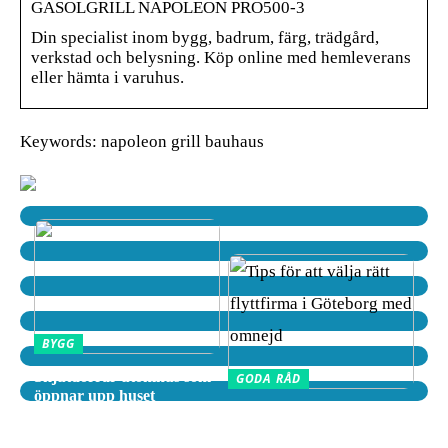
GASOLGRILL NAPOLEON PRO500-3
Din specialist inom bygg, badrum, färg, trädgård,
verkstad och belysning. Köp online med hemleverans
eller hämta i varuhus.
Keywords: napoleon grill bauhaus
BYGG
Skjutdörrar utomhus som
GODA RÅD
öppnar upp huset
Tips för att välja rätt
flyttfirma i Göteborg med