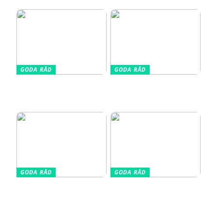
omnejd
GODA RÅD
GODA RÅD
Din kompletta guide till
Vælg den Rigtige
fotoutrustning – allt du
Barnkudde for Optimal
behöver veta
Søvn
GODA RÅD
GODA RÅD
Glasskivor som stänkskydd
Så får du in färg i hemmet
i köket – modern design
– enkla tips för ett livfullt
möter praktisk funktion
uttryck