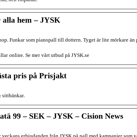
r alla hem – JYSK
hop. Funkar som pianopall till dottern. Tyget är lite mörkare än
allar online. Se mer vårt utbud på JYSK.se
sta pris på Prisjakt
 sittbänkar.
iatä 99 – SEK – JYSK – Cision News
här veckans erbjudanden från JYSK på pall med kampanjer som v