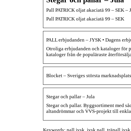
Pall PATRICK oljat akaciatä 99 – SEK –
Pall PATRICK oljat akaciatä 99 – SEK
PALL erbjudanden – JYSK • Dagens erbj
Otroliga erbjudanden och kataloger för
kataloger från de populäraste återförsälj
Blocket – Sveriges största marknadsplats,
Stegar och pallar – Jula
Stegar och pallar. Byggsortiment med såda
altandrömmar och VVS-projekt till enkla
Keywords: pall jysk, jysk pall, träpall jysk,