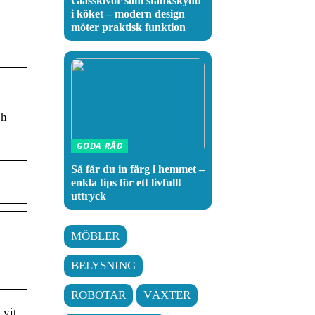
Glasskivor som stänkskydd
i köket – modern design
möter praktisk funktion
ch
GODA RÅD
Så får du in färg i hemmet –
enkla tips för ett livfullt
uttryck
MÖBLER
BELYSNING
ROBOTAR
VÄXTER
 vit