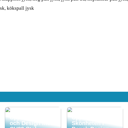
ysk, kökspall jysk
Upplev Komfort
Upptäck
och Design med
Skönheten i