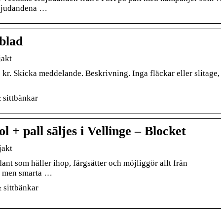
erbjudandena …
blad
jakt
0 kr. Skicka meddelande. Beskrivning. Inga fläckar eller slitage,
 sittbänkar
l + pall säljes i Vellinge – Blocket
jakt
nt som håller ihop, färgsätter och möjliggör allt från
a men smarta …
& sittbänkar