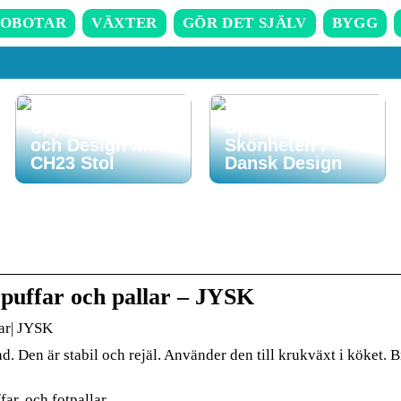
OBOTAR
VÄXTER
GÖR DET SJÄLV
BYGG
Upplev Komfort
Upptäck
och Design med
Skönheten i
CH23 Stol
Dansk Design
 puffar och pallar – JYSK
lar| JYSK
d. Den är stabil och rejäl. Använder den till krukväxt i köket. B
far, och fotpallar.