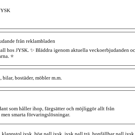
 JYSK
udande från reklambladen
 pall hos JYSK. ✨ Bläddra igenom aktuella veckoerbjudanden o
arna. ⭐
 bilar, bostäder, möbler m.m.
nt som håller ihop, färgsätter och möjliggör allt från
 men smarta förvaringslösningar.
 klappstol jysk, hög pall jysk, jysk pall trä, hopfällbar pall jysk,