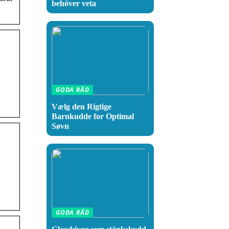
behöver veta
GODA RÅD
Vælg den Rigtige
Barnkudde for Optimal
Søvn
GODA RÅD