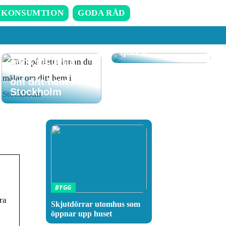
Att komma hem
till ett rent hem
KONSUMTION
GODA RÅD
där RUT-
avdraget gör det
även till en billig
tjänst
Tänk på detta
innan du målar
om ditt hem i
Stockholm
BYGG
ra
Skjutdörrar utomhus som
öppnar upp huset