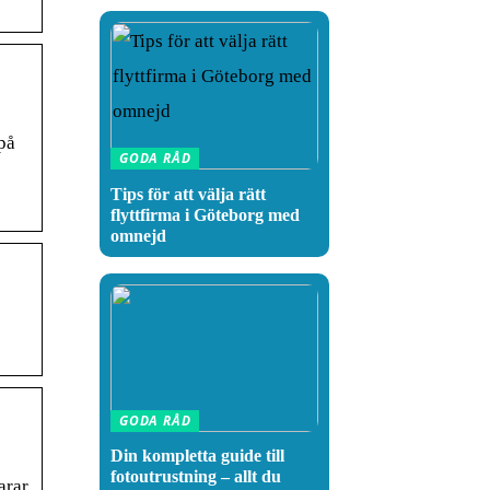
 på
GODA RÅD
Tips för att välja rätt
flyttfirma i Göteborg med
omnejd
GODA RÅD
Din kompletta guide till
fotoutrustning – allt du
arar