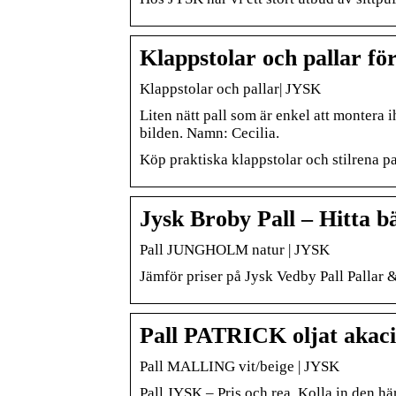
Klappstolar och pallar fö
Klappstolar och pallar| JYSK
Liten nätt pall som är enkel att montera i
bilden. Namn: Cecilia.
Köp praktiska klappstolar och stilrena p
Jysk Broby Pall – Hitta bä
Pall JUNGHOLM natur | JYSK
Jämför priser på Jysk Vedby Pall Pallar &
Pall PATRICK oljat akac
Pall MALLING vit/beige | JYSK
Pall JYSK – Pris och rea. Kolla in den 