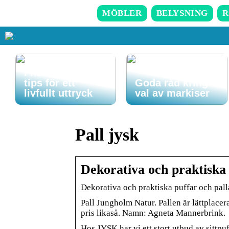
MÖBLER
BELYSNING
R
Så får du in färg
i hemmet – enkla
tips för ett
Goda råd kring
livfullt uttryck
val av markiser
Pall jysk
Dekorativa och praktiska
Dekorativa och praktiska puffar och pal
Pall Jungholm Natur. Pallen är lättplacera
pris likaså. Namn: Agneta Mannerbrink.
Hos JYSK har vi ett stort utbud av sittpuf