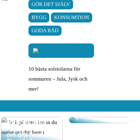
GÖR DET SJÄLV
BYGG
KONSUMTION
GODA RÅD
10 bästa solstolarna för
sommaren – Jula, Jysk och
Att komma hem
mer!
till ett rent hem
där RUT-
avdraget gör det
även till en billig
tjänst
Tänk på detta
innan du målar
om ditt hem i