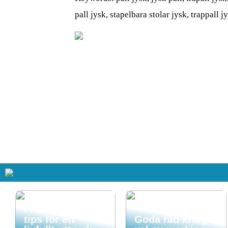
pall jysk, stapelbara stolar jysk, trappall j
Så får du in färg
i hemmet – enkla
tips för ett
Goda råd kring