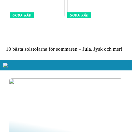
GODA RÅD
GODA RÅD
Glasskivor som stänkskydd
Så får du in färg i hemmet
i köket – modern design
– enkla tips för ett livfullt
möter praktisk funktion
uttryck
10 bästa solstolarna för sommaren – Jula, Jysk och mer!