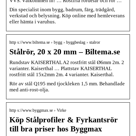
VVS. Välkommen in! … Rostfria rördelar och rör …
Din specialist inom bygg, badrum, färg, trädgård,
verkstad och belysning. Köp online med hemleverans
eller hämta i varuhus.
http s://www.biltema.se › bygg › byggbeslag › stalror
Stålrör, 20 x 20 mm – Biltema.se
Rundstav KAISERTHAL A2 rostfritt stål Ø6mm 2m. 2
varianter. Kaiserthal … Plattstav KAISERTHAL
rostfritt stål 15x2mm 2m. 4 varianter. Kaiserthal.
Rör av stål Q195 med tjockleken 1,5 mm. Behandlade
med anti-rost-olja.
http s://www.byggmax.se › Virke
Köp Stålprofiler & Fyrkantsrör
till bra priser hos Byggmax