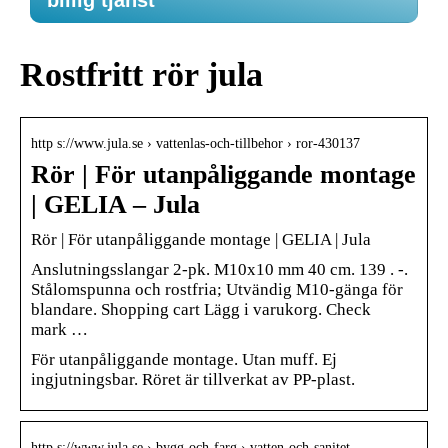
billig tjänst
Rostfritt rör jula
http s://www.jula.se › vattenlas-och-tillbehor › ror-430137
Rör | För utanpåliggande montage
| GELIA – Jula
Rör | För utanpåliggande montage | GELIA | Jula
Anslutningsslangar 2-pk. M10x10 mm 40 cm. 139 . -.
Stålomspunna och rostfria; Utvändig M10-gänga för
blandare. Shopping cart Lägg i varukorg. Check
mark …
För utanpåliggande montage. Utan muff. Ej
ingjutningsbar. Röret är tillverkat av PP-plast.
http s://www.jula.se › bygg-och-farg › vatten-och-sanitet