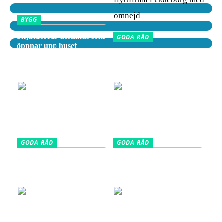
BYGG
Skjutdörrar utomhus som
GODA RÅD
öppnar upp huset
Tips för att välja rätt
flyttfirma i Göteborg med
omnejd
GODA RÅD
GODA RÅD
Din kompletta guide till
Vælg den Rigtige
fotoutrustning – allt du
Barnkudde for Optimal
behöver veta
Søvn