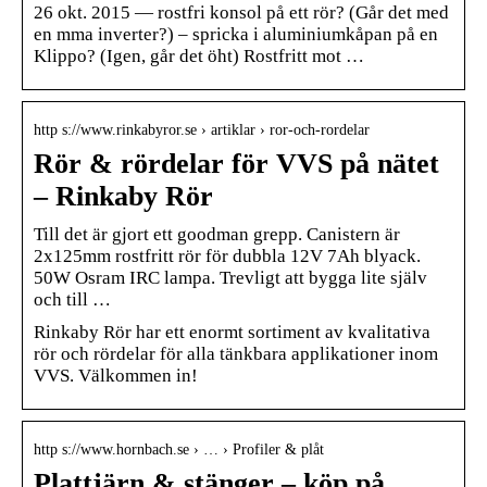
26 okt. 2015 — rostfri konsol på ett rör? (Går det med
en mma inverter?) – spricka i aluminiumkåpan på en
Klippo? (Igen, går det öht) Rostfritt mot …
http s://www.rinkabyror.se › artiklar › ror-och-rordelar
Rör & rördelar för VVS på nätet
– Rinkaby Rör
Till det är gjort ett goodman grepp. Canistern är
2x125mm rostfritt rör för dubbla 12V 7Ah blyack.
50W Osram IRC lampa. Trevligt att bygga lite själv
och till …
Rinkaby Rör har ett enormt sortiment av kvalitativa
rör och rördelar för alla tänkbara applikationer inom
VVS. Välkommen in!
http s://www.hornbach.se › … › Profiler & plåt
Plattjärn & stänger – köp på