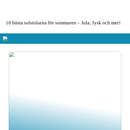
i köket – modern design
– enkla tips för ett livfullt
möter praktisk funktion
uttryck
10 bästa solstolarna för sommaren – Jula, Jysk och mer!