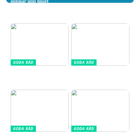
öppnar upp huset
Tips för att välja rätt
flyttfirma i Göteborg med
omnejd
GODA RÅD
GODA RÅD
Din kompletta guide till
Vælg den Rigtige
fotoutrustning – allt du
Barnkudde for Optimal
behöver veta
Søvn
GODA RÅD
GODA RÅD
Glasskivor som stänkskydd
Så får du in färg i hemmet