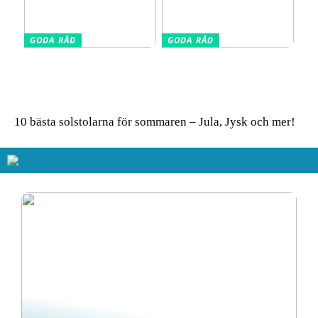
GODA RÅD
GODA RÅD
Glasskivor som stänkskydd
Så får du in färg i hemmet
i köket – modern design
– enkla tips för ett livfullt
möter praktisk funktion
uttryck
10 bästa solstolarna för sommaren – Jula, Jysk och mer!