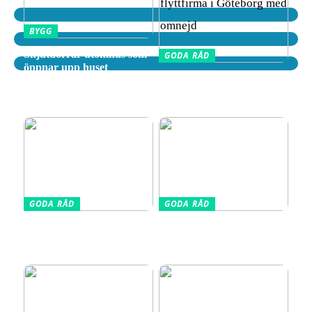
BYGG
Skjutdörrar utomhus som
GODA RÅD
öppnar upp huset
Tips för att välja rätt
flyttfirma i Göteborg med
omnejd
GODA RÅD
GODA RÅD
Din kompletta guide till
Vælg den Rigtige
fotoutrustning – allt du
Barnkudde for Optimal
behöver veta
Søvn