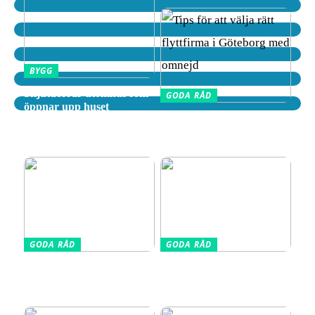
BYGG
Skjutdörrar utomhus som
GODA RÅD
öppnar upp huset
Tips för att välja rätt
flyttfirma i Göteborg med
omnejd
GODA RÅD
GODA RÅD
Din kompletta guide till
Vælg den Rigtige
fotoutrustning – allt du
Barnkudde for Optimal
behöver veta
Søvn