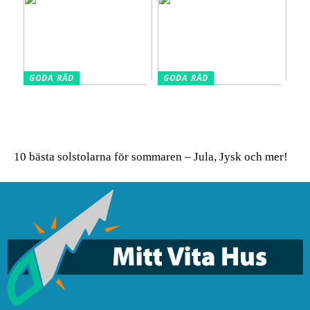
GODA RÅD
GODA RÅD
Glasskivor som stänkskydd
Så får du in färg i hemmet
i köket – modern design
– enkla tips för ett livfullt
möter praktisk funktion
uttryck
10 bästa solstolarna för sommaren – Jula, Jysk och mer!