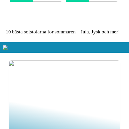
Glasskivor som stänkskydd
Så får du in färg i hemmet
i köket – modern design
– enkla tips för ett livfullt
möter praktisk funktion
uttryck
10 bästa solstolarna för sommaren – Jula, Jysk och mer!