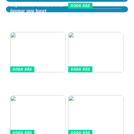
Skjutdörrar utomhus som
GODA RÅD
öppnar upp huset
Tips för att välja rätt
flyttfirma i Göteborg med
omnejd
GODA RÅD
GODA RÅD
Din kompletta guide till
Vælg den Rigtige
fotoutrustning – allt du
Barnkudde for Optimal
behöver veta
Søvn
GODA RÅD
GODA RÅD