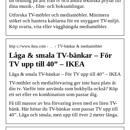
du ordning på allt från tv och andra tekniska prylar till
dina musik-, film- och boksamlingar.
Utforska TV-möbler och mediamöbler. Minimera
stöket och hantera kablarna för en snyggare TV-miljö.
Köp svarta, vita eller vägghängda mediamöbler.
http s://www.ikea.com › … › TV-bänkar & mediamöbler
Låga & smala TV-bänkar – För
TV upp till 40” – IKEA
Låga & smala TV-bänkar – För TV upp till 40” – IKEA
TV-möbler och mediaförvaring ger inte bara plats åt
din tv. Varför inte använda som bokhylla också? Köp
ett set eller en kombination som passar dig.
Få till massor av bra förvaring även med en liten TV-
bänk. Här hittar du TV-bänkar som passar TV upp till
40”. Låga och smala, men upp till över 2 meter långa.