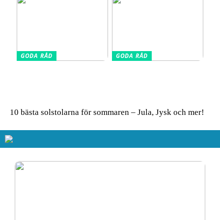
GODA RÅD
GODA RÅD
Glasskivor som stänkskydd
Så får du in färg i hemmet
i köket – modern design
– enkla tips för ett livfullt
möter praktisk funktion
uttryck
10 bästa solstolarna för sommaren – Jula, Jysk och mer!