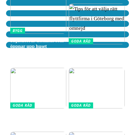
BYGG
Skjutdörrar utomhus som
GODA RÅD
öppnar upp huset
Tips för att välja rätt
flyttfirma i Göteborg med
omnejd
GODA RÅD
GODA RÅD
Din kompletta guide till
Vælg den Rigtige
fotoutrustning – allt du
Barnkudde for Optimal
behöver veta
Søvn