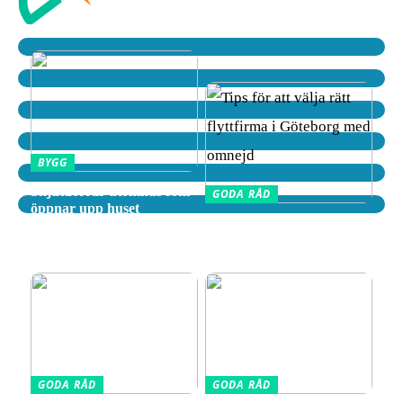
BYGG
Skjutdörrar utomhus som
GODA RÅD
öppnar upp huset
Tips för att välja rätt
flyttfirma i Göteborg med
omnejd
GODA RÅD
GODA RÅD