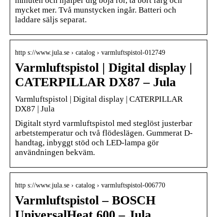
minuten och hjälper dig böja rör, ta bort färg och
mycket mer. Två munstycken ingår. Batteri och
laddare säljs separat.
http s://www.jula.se › catalog › varmluftspistol-012749
Varmluftspistol | Digital display |
CATERPILLAR DX87 – Jula
Varmluftspistol | Digital display | CATERPILLAR
DX87 | Jula
Digitalt styrd varmluftspistol med steglöst justerbar
arbetstemperatur och två flödeslägen. Gummerat D-
handtag, inbyggt stöd och LED-lampa gör
användningen bekväm.
http s://www.jula.se › catalog › varmluftspistol-006770
Varmluftspistol – BOSCH
UniversalHeat 600 – Jula