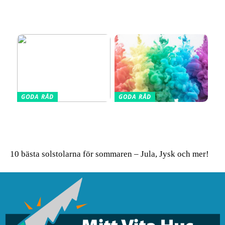
Din kompletta guide till
Vælg den Rigtige
fotoutrustning – allt du
Barnkudde for Optimal
behöver veta
Søvn
GODA RÅD
GODA RÅD
Glasskivor som stänkskydd
Så får du in färg i hemmet
i köket – modern design
– enkla tips för ett livfullt
möter praktisk funktion
uttryck
10 bästa solstolarna för sommaren – Jula, Jysk och mer!